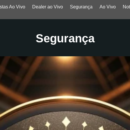
stas Ao Vivo
Dealer ao Vivo
Segurança
Ao Vivo
Not
Segurança