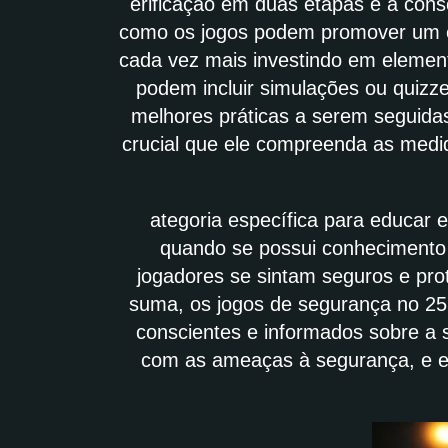
erificação em duas etapas e a cons
como os jogos podem promover um e
cada vez mais investindo em elemen
podem incluir simulações ou quizze
melhores práticas a serem seguida
crucial que ele compreenda as medi
ategoria específica para educar 
quando se possui conhecimento 
jogadores se sintam seguros e pr
suma, os jogos de segurança no 2
conscientes e informados sobre a 
com as ameaças à segurança, e es