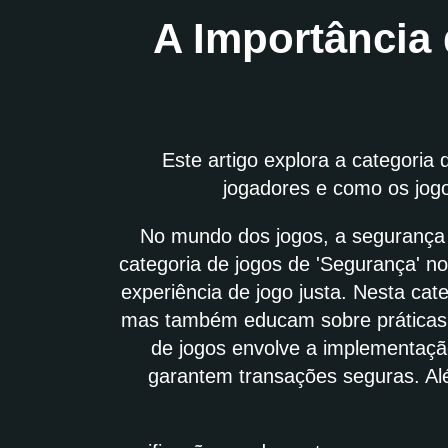
A Importância
Este artigo explora a categoria
jogadores e como os jogo
No mundo dos jogos, a segurança 
categoria de jogos de 'Segurança' no
experiência de jogo justa. Nesta ca
mas também educam sobre práticas s
de jogos envolve a implementaçã
garantem transações seguras. Al