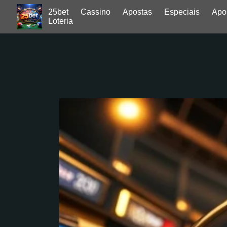
25bet
Cassino
Apostas
Especiais
Apo
Loteria