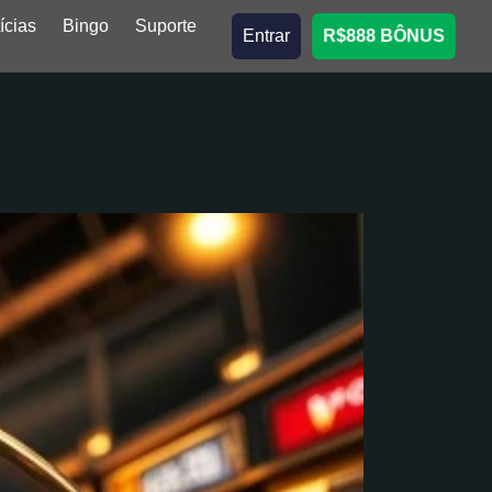
ícias
Bingo
Suporte
Entrar
R$888 BÔNUS