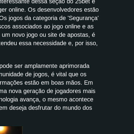
interessante dessa seção do 25bet é
r online. Os desenvolvedores estão
s jogos da categoria de 'Segurança'
scos associados ao jogo online e as
um novo jogo ou site de apostas, é
endeu essa necessidade e, por isso,
or pode ser amplamente aprimorada
nidade de jogos, é vital que os
nformações estão em boas mãos. Em
ma nova geração de jogadores mais
ecnologia avança, o mesmo acontece
uem deseja desfrutar do mundo dos