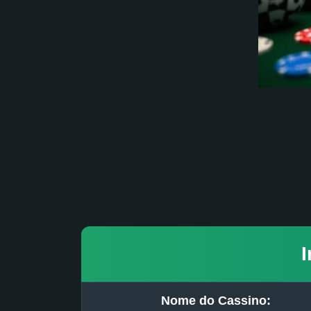
Nome do Cassino: