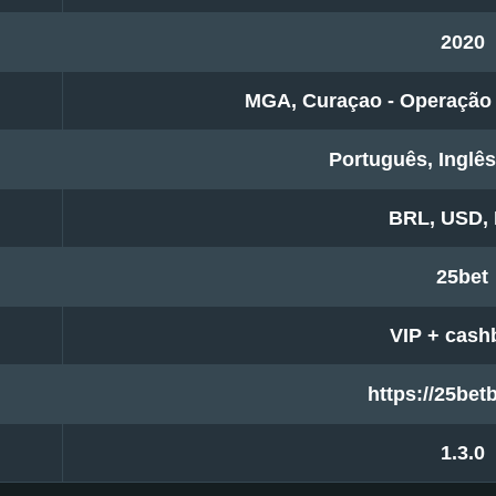
2020
MGA, Curaçao - Operação 
Português, Inglê
BRL, USD,
25bet
VIP + cash
https://25bet
1.3.0