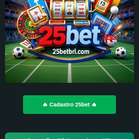
🔥 Cadastro 25bet 🔥