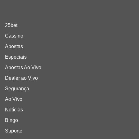
25bet
Cassino
Apostas
Especiais
Apostas Ao Vivo
Dealer ao Vivo
Segurança
Ao Vivo
Notícias
Bingo
Suporte