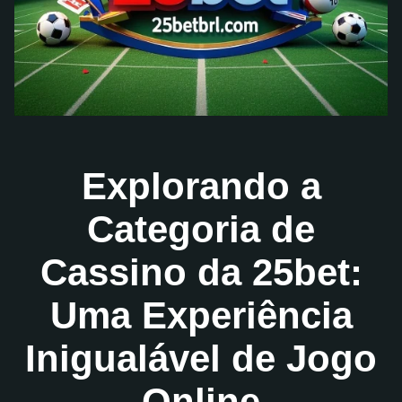
Explorando a
Categoria de
Cassino da 25bet:
Uma Experiência
Inigualável de Jogo
Online